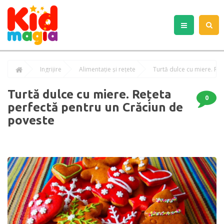
Îngrijire
Alimentație și rețete
Turtă dulce cu miere. Re
Turtă dulce cu miere. Rețeta
0
perfectă pentru un Crăciun de
poveste