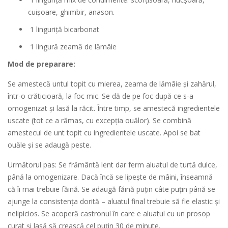
cuișoare, ghimbir, anason.
1 linguriță bicarbonat
1 lingură zeamă de lămâie
Mod de preparare:
Se amestecă untul topit cu mierea, zeama de lămâie și zahărul,
într-o crăticioară, la foc mic. Se dă de pe foc după ce s-a
omogenizat și lasă la răcit. Între timp, se amestecă ingredientele
uscate (tot ce a rămas, cu excepția ouălor). Se combină
amestecul de unt topit cu ingredientele uscate. Apoi se bat
ouăle și se adaugă peste.
Următorul pas: Se frământă lent dar ferm aluatul de turtă dulce,
până la omogenizare. Dacă încă se lipește de mâini, înseamnă
că îi mai trebuie făină. Se adaugă făină puțin câte puțin până se
ajunge la consistența dorită – aluatul final trebuie să fie elastic și
nelipicios. Se acoperă castronul în care e aluatul cu un prosop
curat și lasă să crească cel puțin 30 de minute.