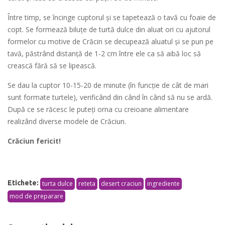
Între timp, se încinge cuptorul și se tapetează o tavă cu foaie de
copt. Se formează biluțe de turtă dulce din aluat ori cu ajutorul
formelor cu motive de Crăcin se decupează aluatul și se pun pe
tavă, păstrând distanță de 1-2 cm între ele ca să aibă loc să
crească fără să se lipească.
Se dau la cuptor 10-15-20 de minute (în funcție de cât de mari
sunt formate turtele), verificând din când în când să nu se ardă.
După ce se răcesc le puteți orna cu creioane alimentare
realizând diverse modele de Crăciun.
Crăciun fericit!
Etichete:
turta dulce
reteta
desert craciun
ingrediente
mod de preparare