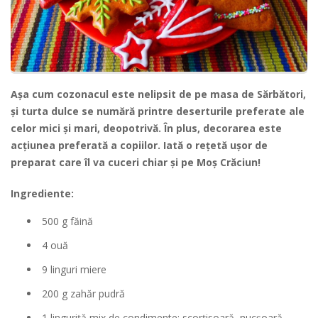
Așa cum cozonacul este nelipsit de pe masa de Sărbători,
și turta dulce se numără printre deserturile preferate ale
celor mici și mari, deopotrivă. În plus, decorarea este
acțiunea preferată a copiilor. Iată o rețetă ușor de
preparat care îl va cuceri chiar și pe Moș Crăciun!
Ingrediente:
500 g făină
4 ouă
9 linguri miere
200 g zahăr pudră
1 linguriță mix de condimente: scorțisoară, nucșoară,