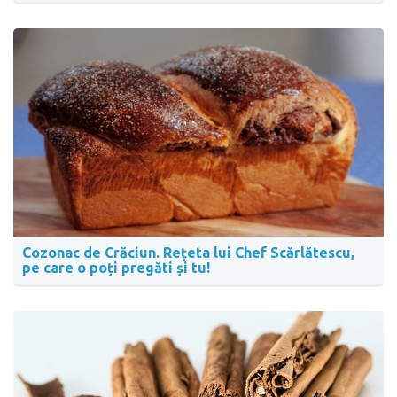
Cozonac de Crăciun. Rețeta lui Chef Scărlătescu,
pe care o poți pregăti și tu!