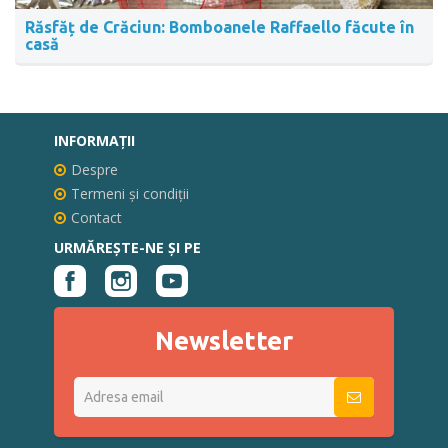
Răsfăț de Crăciun: Bomboanele Raffaello făcute în
casă
INFORMAŢII
Despre
Termeni și condiții
Contact
URMĂREȘTE-NE ȘI PE
Newsletter