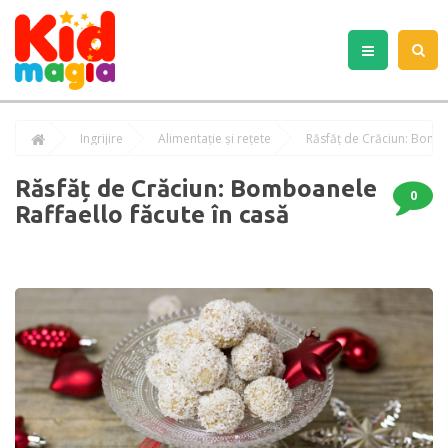
Îngrijire
Alimentație și rețete
Răsfăț de Crăciun: Bombo
Răsfăț de Crăciun: Bomboanele
0
Raffaello făcute în casă