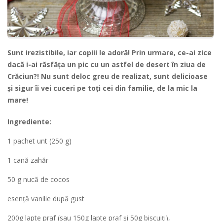
Sunt irezistibile, iar copiii le adoră! Prin urmare, ce-ai zice
dacă i-ai răsfăța un pic cu un astfel de desert în ziua de
Crăciun?! Nu sunt deloc greu de realizat, sunt delicioase
și sigur îi vei cuceri pe toți cei din familie, de la mic la
mare!
Ingrediente:
1 pachet unt (250 g)
1 cană zahăr
50 g nucă de cocos
esenţă vanilie după gust
200g lapte praf (sau 150g lapte praf şi 50g biscuiţi),