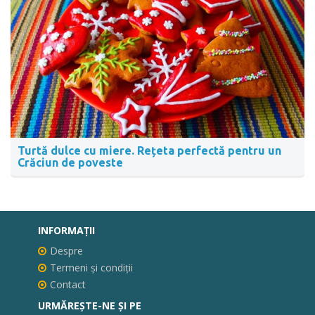
Turtă dulce cu miere. Rețeta perfectă pentru un
Crăciun de poveste
INFORMAŢII
Despre
Termeni și condiții
Contact
URMĂREȘTE-NE ȘI PE