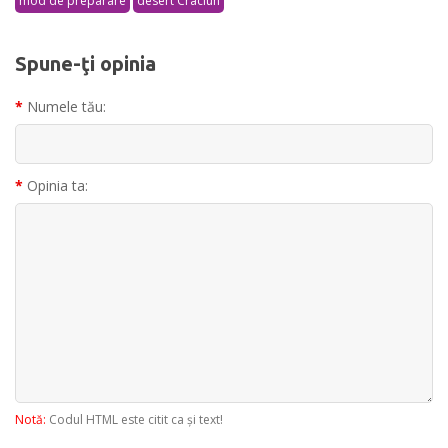
mod de preparare
desert Craciun
Spune-ţi opinia
Numele tău:
Opinia ta:
Notă:
Codul HTML este citit ca şi text!