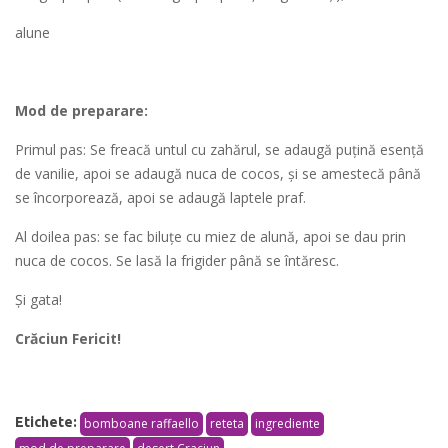
alune
Mod de preparare:
Primul pas: Se freacă untul cu zahărul, se adaugă puţină esenţă
de vanilie, apoi se adaugă nuca de cocos, și se amestecă până
se încorporează, apoi se adaugă laptele praf.
Al doilea pas: se fac biluţe cu miez de alună, apoi se dau prin
nuca de cocos. Se lasă la frigider până se întăresc.
Și gata!
Crăciun Fericit!
Etichete:
bomboane raffaello
reteta
ingrediente