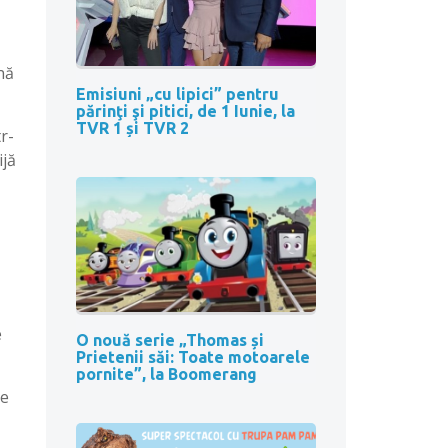
nă
Emisiuni „cu lipici” pentru
părinţi şi pitici, de 1 Iunie, la
TVR 1 și TVR 2
r-
ijă
e
O nouă serie „Thomas și
Prietenii săi: Toate motoarele
pornite”, la Boomerang
le