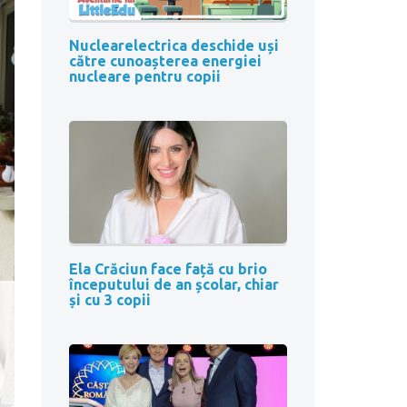
Nuclearelectrica deschide uși
către cunoașterea energiei
nucleare pentru copii
Ela Crăciun face față cu brio
începutului de an școlar, chiar
și cu 3 copii