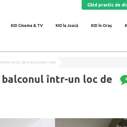
Ghid practic de di
Cinema & TV
la Joacă
în Oraș
ul într-un loc de joacă pentru copii
balconul într-un loc de
0