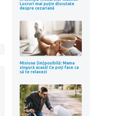
Lucruri mai puțin discutate
despre cezariană
Misiune (im)posibilă: Mama
singură acasă! Ce poți face ca
să te relaxezi