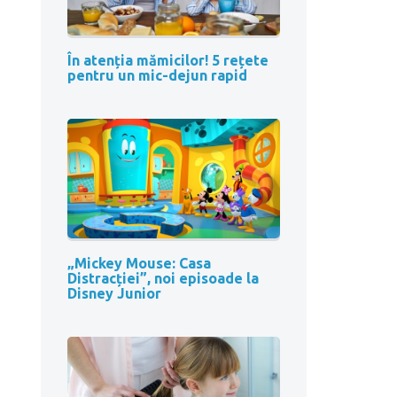
În atenția mămicilor! 5 rețete
pentru un mic-dejun rapid
„Mickey Mouse: Casa
Distracției”, noi episoade la
Disney Junior