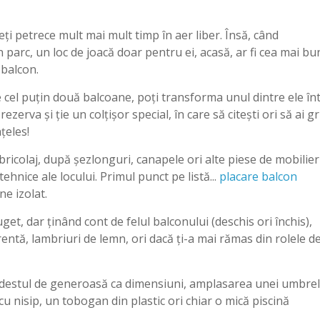
veți petrece mult mai mult timp în aer liber. Însă, când
n parc, un loc de joacă doar pentru ei, acasă, ar fi cea mai bu
 balcon.
e cel puțin două balcoane, poți transforma unul dintre ele înt
rezerva și ție un colțișor special, în care să citești ori să ai gr
țeles!
bricolaj, după șezlonguri, canapele ori alte piese de mobilier
tehnice ale locului. Primul punct pe listă...
placare balcon
ne izolat.
get, dar ținând cont de felul balconului (deschis ori închis),
rentă, lambriuri de lemn, ori dacă ți-a mai rămas din rolele d
i destul de generoasă ca dimensiuni, amplasarea unei umbre
u nisip, un tobogan din plastic ori chiar o mică piscină