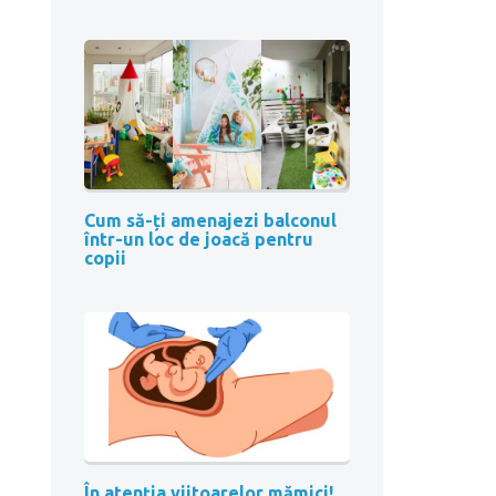
Cum să-ți amenajezi balconul
într-un loc de joacă pentru
copii
În atenția viitoarelor mămici!