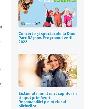
l
um
Concerte și spectacole la Dino
Parc Râșnov. Programul verii
r
2022
e
u
i.
Sistemul imunitar al copiilor în
timpul primăverii.
Recomandări pe-nțelesul
părinților