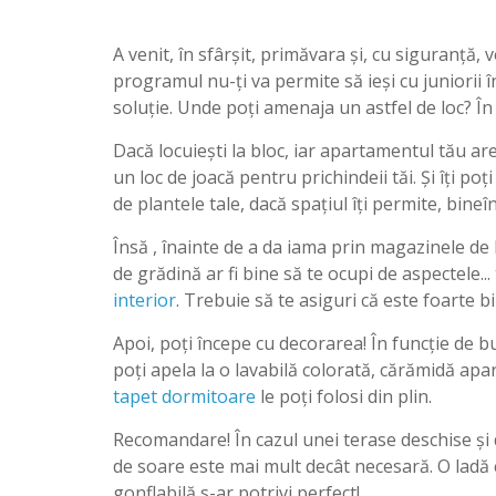
A venit, în sfârșit, primăvara și, cu siguranță, 
programul nu-ți va permite să ieși cu juniorii î
soluție. Unde poți amenaja un astfel de loc? În
Dacă locuiești la bloc, iar apartamentul tău ar
un loc de joacă pentru prichindeii tăi. Și îți poți 
de plantele tale, dacă spațiul îți permite, bineîn
Însă , înainte de a da iama prin magazinele de 
de grădină ar fi bine să te ocupi de aspectele... 
interior
. Trebuie să te asiguri că este foarte bi
Apoi, poți începe cu decorarea! În funcție de bu
poți apela la o lavabilă colorată, cărămidă apa
tapet dormitoare
le poți folosi din plin.
Recomandare! În cazul unei terase deschise ș
de soare este mai mult decât necesară. O ladă c
gonflabilă s-ar potrivi perfect!