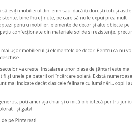
să eviţi mobilierul din lemn sau, dacă îţi doreşti totuşi astfe
istente, bine întreţinute, pe care să nu le expui prea mult
ă optezi pentru mobilier, elemente de decor şi alte obiecte pe
paţiu confecţionate din materiale solide şi rezistenţe, prec
t mai ușor mobilierul și elementele de decor. Pentru că nu vo
 deschise.
sectelor va crește. Instalarea unor plase de țânțari este mai
t fi și unele pe baterii ori încărcare solară. Există numeroas
nt mai indicate decât clasicele felinare cu lumânări... copiii a
generos, poți amenaja chiar și o mică bibliotecă pentru junior
orat... și gata!
e de pe Pinterest!