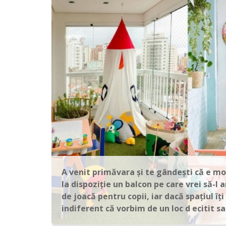
A venit primăvara și te gândești că e mo
la dispoziție un balcon pe care vrei să-l
de joacă pentru copii, iar dacă spațiul îț
indiferent că vorbim de un loc d ecitit s