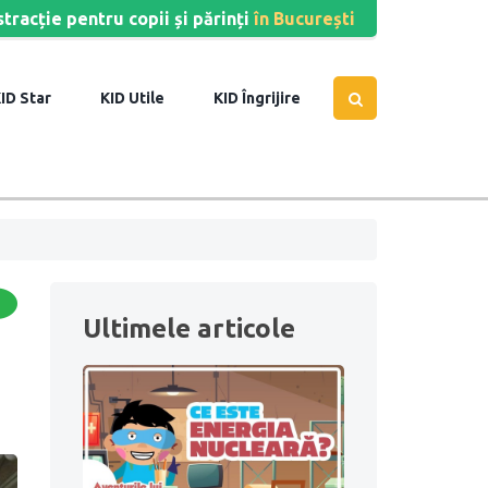
stracție pentru copii și părinți
în București
Star
Utile
Îngrijire
Ultimele articole