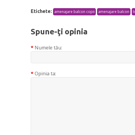
Etichete:
amenajare balcon copii
amenajare balcon
l
Spune-ţi opinia
Numele tău:
Opinia ta: