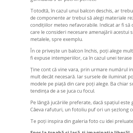
Totodtă, în cazul unui balcon deschis, ar trebui 
de componente ar trebui să alegi materiale rez
condiţiilor meteo nefavorabile. Indicat ar fi s
care le consideri necesare amenajării acestui s
metalele, spre exemplu.
În ce privește un balcon închis, poți alege mul
fi expuse intemperiilor, ca în cazul unei terase
Ține cont că vine vara, prin urmare numărul in
mult decât necesară. Iar sursele de iluminat po
modele pe piață din care poți alege. Ba chiar su
tendința de a se juca cu focul.
Pe lângă jucăriile preferate, dacă spațiul este 
Câeva rafuturi, un fotoliu puf ori un șezlong col
Te poți inspira din galeria foto cu idei preluat
Spor la treabă și lasă-ți imaginația liberă!