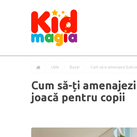
Utile
Bazar
Cum să-ți amenajezi balcon
Cum să-ți amenajezi 
joacă pentru copii