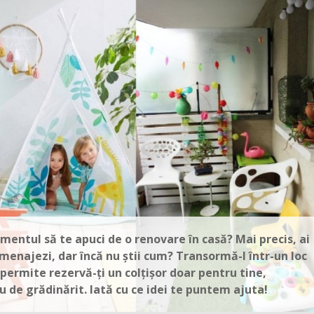
mentul să te apuci de o renovare în casă? Mai precis, ai
 amenajezi, dar încă nu știi cum? Transormă-l într-un loc
i permite rezervă-ți un colțișor doar pentru tine,
au de grădinărit. Iată cu ce idei te puntem ajuta!