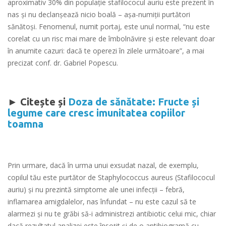
aproximativ 30% din populaţie stafilococul auriu este prezent în
nas şi nu declanşează nicio boală – aşa-numiţii purtători
sănătoşi. Fenomenul, numit portaj, este unul normal, “nu este
corelat cu un risc mai mare de îmbolnăvire şi este relevant doar
în anumite cazuri: dacă te operezi în zilele următoare”, a mai
precizat conf. dr. Gabriel Popescu.
► Citește și
Doza de sănătate: Fructe și
legume care cresc imunitatea copiilor
toamna
Prin urmare, dacă în urma unui exsudat nazal, de exemplu,
copilul tău este purtător de Staphylococcus aureus (Stafilococul
auriu) și nu prezintă simptome ale unei infecții – febră,
inflamarea amigdalelor, nas înfundat – nu este cazul să te
alarmezi și nu te grăbi să-i administrezi antibiotic celui mic, chiar
dacă rezultatul analizei este însoțit și de o antibiogramă cu