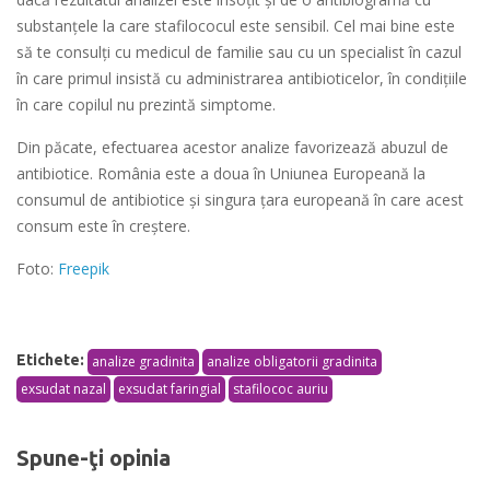
substanțele la care stafilococul este sensibil. Cel mai bine este
să te consulți cu medicul de familie sau cu un specialist în cazul
în care primul insistă cu administrarea antibioticelor, în condițiile
în care copilul nu prezintă simptome.
Din păcate, efectuarea acestor analize favorizează abuzul de
antibiotice. România este a doua în Uniunea Europeană la
consumul de antibiotice şi singura ţara europeană în care acest
consum este în creştere.
Foto:
Freepik
Etichete:
analize gradinita
analize obligatorii gradinita
exsudat nazal
exsudat faringial
stafilococ auriu
Spune-ţi opinia