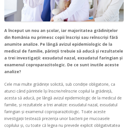
A început un nou an școlar, iar majoritatea grădinițelor
din România nu primesc copii înscriși sau reînscriși fără
anumite analize. Pe lângă avizul epidemiologic de la
medicul de familie, părinții trebuie să aducă și rezultatele
a trei investigații: exsudatul nazal, exsudatul faringian şi
examenul coproparazitologic. De ce sunt inutile aceste
analize?
Cele mai multe grădinițe solicită, sub condiţie obligatorie, ca
atunci când părintele îşi înscrie/reînscrie copilul la grădiniţă,
acesta să aducă, pe lângă avizul epidemiologic de la medicul de
familie, şi rezultatele a trei analize: exsudatul nazal, exsudatul
faringian şi examenul coproparazitologic. Toate aceste
investigații testează prezenţa unor bacterii pe mucoasele
copilului și, cu toate că legea nu prevede explicit obligativitatea