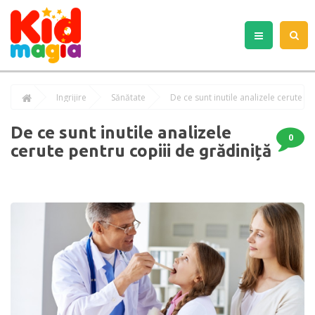
Îngrijire
Sănătate
De ce sunt inutile analizele cerute pe
De ce sunt inutile analizele
0
cerute pentru copiii de grădiniță