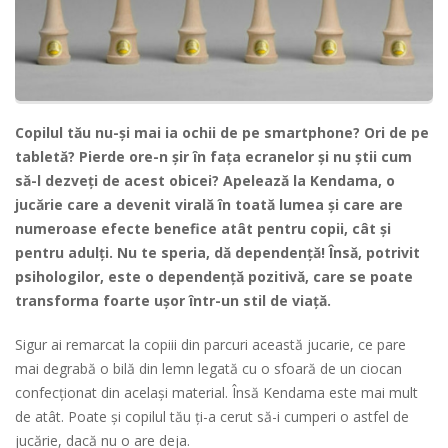
Copilul tău nu-şi mai ia ochii de pe smartphone? Ori de pe
tabletă? Pierde ore-n şir în faţa ecranelor şi nu ştii cum
să-l dezveţi de acest obicei? Apelează la Kendama, o
jucărie care a devenit virală în toată lumea şi care are
numeroase efecte benefice atât pentru copii, cât şi
pentru adulţi. Nu te speria, dă dependenţă! Însă, potrivit
psihologilor, este o dependență pozitivă, care se poate
transforma foarte uşor într-un stil de viaţă.
Sigur ai remarcat la copiii din parcuri această jucarie, ce pare
mai degrabă o bilă din lemn legată cu o sfoară de un ciocan
confecționat din același material. Însă Kendama este mai mult
de atât. Poate și copilul tău ți-a cerut să-i cumperi o astfel de
jucărie, dacă nu o are deja.