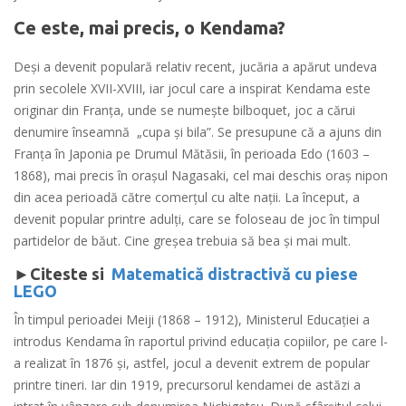
Ce este, mai precis, o Kendama?
Deși a devenit populară relativ recent, jucăria a apărut undeva
prin secolele XVII-XVIII, iar jocul care a inspirat Kendama este
originar din Franța, unde se numește bilboquet, joc a cărui
denumire înseamnă „cupa și bila”. Se presupune că a ajuns din
Franța în Japonia pe Drumul Mătăsii, în perioada Edo (1603 –
1868), mai precis în orașul Nagasaki, cel mai deschis oraș nipon
din acea perioadă către comerțul cu alte nații. La început, a
devenit popular printre adulți, care se foloseau de joc în timpul
partidelor de băut. Cine greșea trebuia să bea și mai mult.
►Citeste si
Matematică distractivă cu piese
LEGO
În timpul perioadei Meiji (1868 – 1912), Ministerul Educației a
introdus Kendama în raportul privind educația copiilor, pe care l-
a realizat în 1876 și, astfel, jocul a devenit extrem de popular
printre tineri. Iar din 1919, precursorul kendamei de astăzi a