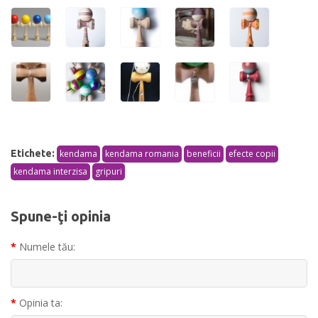
Etichete:
kendama
kendama romania
beneficii
efecte copii
kendama interzisa
gripuri
Spune-ţi opinia
Numele tău:
Opinia ta: