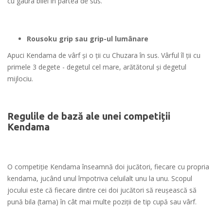
cu gaura bilei în partea de sus.
Rousoku grip sau grip-ul lumânare
Apuci Kendama de vârf şi o ţii cu Chuzara în sus. Vârful îl ţii cu
primele 3 degete - degetul cel mare, arătătorul şi degetul
mijlociu.
Regulile de bază ale unei competiții
Kendama
O competiţie Kendama înseamnă doi jucători, fiecare cu propria
kendama, jucând unul împotriva celuilalt unu la unu. Scopul
jocului este că fiecare dintre cei doi jucători să reuşească să
pună bila (tama) în cât mai multe poziţii de tip cupă sau vârf.