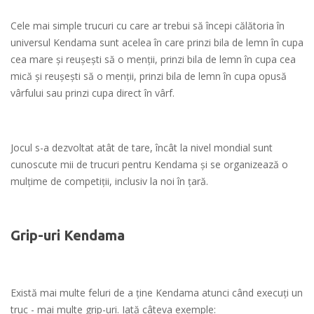
Cele mai simple trucuri cu care ar trebui să începi călătoria în
universul Kendama sunt acelea în care prinzi bila de lemn în cupa
cea mare şi reuşeşti să o menţii, prinzi bila de lemn în cupa cea
mică şi reuşeşti să o menţii, prinzi bila de lemn în cupa opusă
vârfului sau prinzi cupa direct în vârf.
Jocul s-a dezvoltat atât de tare, încât la nivel mondial sunt
cunoscute mii de trucuri pentru Kendama şi se organizează o
mulţime de competiţii, inclusiv la noi în ţară.
Grip-uri Kendama
Există mai multe feluri de a ţine Kendama atunci când execuţi un
truc - mai multe grip-uri. Iată câteva exemple: