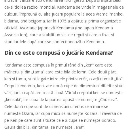
intrat în vânzare sub denumirea Nichigetsu. După sfârșitul celui
de-al doilea război mondial, Kendama se vinde în magazinele de
dulciuri, împreună cu alte jucării populare la acea vreme: menko,
bidama, and beigoma. Iar în 1975 a apărut și prima organizație
oficială: Asociația Japoneză Kendama (the Japan Kendama
Association), care a stabilit un set de reguli și care a fixat și
standardele după care se confecționează o Kendama.
Din ce este compusă o jucărie Kendama?
Kendama este compusă în primul rând din „ken” care este
mânerul și din „tama” care este bila de lemn. Cele două părți,
ken și tama, sunt legate între ele printr-un fir, o ață numită „ito”.
Corpul kendama, ken, are două cupe de dimensiuni diferite și un
vârf, iar la capăt are o altă cupă. Vârful corpului ken se numește
„kensaki”, iar cupa de la partea opusă se numește „Chuzura”.
Cele două cupe sunt de dimensiuni diferite: cea mare se
numește Ozara, iar cupa mică se numește Kozara. Traversa de
pe Ken pe care sunt situate cele 2 cupe se numește Sorado.
Gaura din bilă, din tama, se numește „ana”.