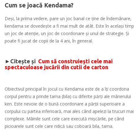
Cum se joacă Kendama?
Deși, la prima vedere, pare un joc banal ce ține de îndemânare,
kendama se dovedește a fi mai mult de atât. Este în același timp
un joc de atenție, un joc de coordonare și unul de strategie. Și
poate fi jucat de copii de la 4 ani, în general.
►Citește și
Cum să construiești cele mai
spectaculoase jucării din cutii de carton
Obiectivul principal în jocul cu Kendama este de a îţi coordona
corpul pentru a prinde tama (bila) cu diferite părţi ale mânerului
ken. Este nevoie de o bună coordonare a părţii superioare a
corpului cu partea inferioară, mai ales când apelezi la trucuri mai
complexe. Mâinile sunt cele care execută mişcările, pe când
picioarele sunt cele care ridică sau coboară bila, tama.