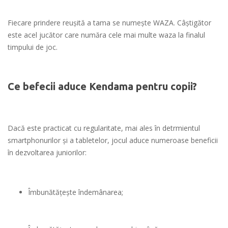
Fiecare prindere reuşită a tama se numeşte WAZA. Câştigător
este acel jucător care număra cele mai multe waza la finalul
timpului de joc.
Ce befecii aduce Kendama pentru copii?
Dacă este practicat cu regularitate, mai ales în detrmientul
smartphonurilor şi a tabletelor, jocul aduce numeroase beneficii
în dezvoltarea juniorilor:
Îmbunătăţeşte îndemânarea;