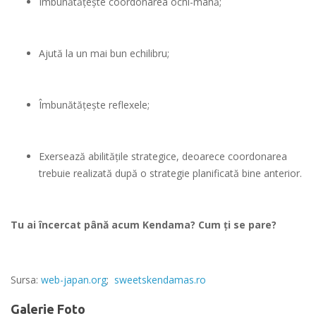
Îmbunătăţeşte coordonarea ochi-mână;
Ajută la un mai bun echilibru;
Îmbunătăţeşte reflexele;
Exersează abilităţile strategice, deoarece coordonarea
trebuie realizată după o strategie planificată bine anterior.
Tu ai încercat până acum Kendama? Cum ți se pare?
Sursa:
web-japan.org
;
sweetskendamas.ro
Galerie Foto