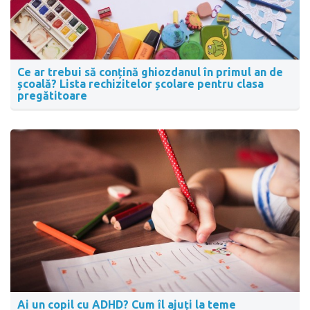
Ce ar trebui să conțină ghiozdanul în primul an de
școală? Lista rechizitelor școlare pentru clasa
pregătitoare
Ai un copil cu ADHD? Cum îl ajuți la teme