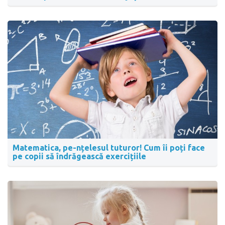
Matematica, pe-nțelesul tuturor! Cum îi poți face
pe copii să îndrăgească exercițiile