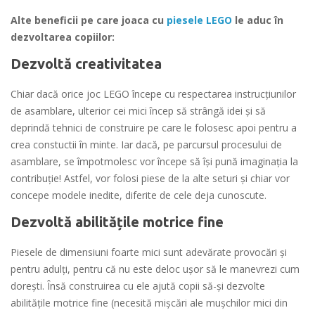
Alte beneficii pe care joaca cu
piesele LEGO
le aduc în
dezvoltarea copiilor:
Dezvoltă creativitatea
Chiar dacă orice joc LEGO începe cu respectarea instrucţiunilor
de asamblare, ulterior cei mici încep să strângă idei şi să
deprindă tehnici de construire pe care le folosesc apoi pentru a
crea constuctii în minte. Iar dacă, pe parcursul procesului de
asamblare, se împotmolesc vor începe să îşi pună imaginaţia la
contribuţie! Astfel, vor folosi piese de la alte seturi şi chiar vor
concepe modele inedite, diferite de cele deja cunoscute.
Dezvoltă abilitățile motrice fine
Piesele de dimensiuni foarte mici sunt adevărate provocări și
pentru adulți, pentru că nu este deloc ușor să le manevrezi cum
dorești. Însă construirea cu ele ajută copii să-şi dezvolte
abilităţile motrice fine (necesită mişcări ale muşchilor mici din