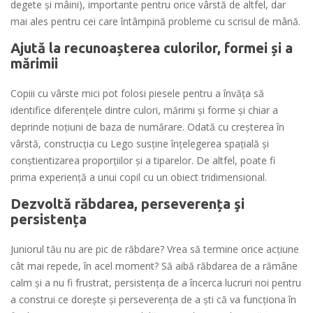
degete şi mâini), importante pentru orice vârstă de altfel, dar
mai ales pentru cei care întâmpină probleme cu scrisul de mână.
Ajută la recunoașterea culorilor, formei și a
mărimii
Copiii cu vârste mici pot folosi piesele pentru a învăţa să
identifice diferenţele dintre culori, mărimi şi forme şi chiar a
deprinde noţiuni de baza de numărare. Odată cu creșterea în
vârstă, construcţia cu Lego susţine înţelegerea spaţială şi
conştientizarea proporţiilor şi a tiparelor. De altfel, poate fi
prima experienţă a unui copil cu un obiect tridimensional.
Dezvoltă răbdarea, perseverența şi
persistența
Juniorul tău nu are pic de răbdare? Vrea să termine orice acțiune
cât mai repede, în acel moment? Să aibă răbdarea de a rămâne
calm şi a nu fi frustrat, persistența de a încerca lucruri noi pentru
a construi ce doreşte şi perseverenţa de a şti că va funcţiona în