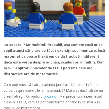
Iar socoteli? Iar mulţimi? Probabil, aşa comentează orice
copil atunci când are de făcut exerciţii suplimentare. Însă
matematica poate fi extrem de distractivă, indiferent
dacă este vorba despre adunări, scăderi ori înmulţiri. Cum
aşa? Cu ajutorul pieselor de LEGO poţi ţine cele mai
distractive ore de matematică.
Cum poţi reuşi să-i atragi atenţia juniorului tău atunci când e
vorba despre exerciţiile la matematică? Mai ales dacă cifrele nu
prea îl atrag… Cu ajutorul
jucăriilor
! Mai precis, prin intermediul
pieselor LEGO, care se pot transforma oricând în cel mai bun
manual de matematică.