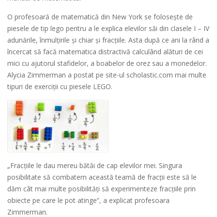
O profesoară de matematică din New York se foloseşte de
piesele de tip lego pentru a le explica elevilor săi din clasele I – IV
adunările, înmulţirile şi chiar şi fracţiile. Asta după ce ani la rând a
încercat să facă matematica distractivă calculând alături de cei
mici cu ajutorul stafidelor, a boabelor de orez sau a monedelor.
Alycia Zimmerman a postat pe site-ul scholastic.com mai multe
tipuri de exerciţii cu piesele LEGO.
„Fracţiile le dau mereu bătăi de cap elevilor mei. Singura
posibilitate să combatem această teamă de fracţii este să le
dăm cât mai multe posibilităţi să experimenteze fracţiile prin
obiecte pe care le pot atinge”, a explicat profesoara
Zimmerman.