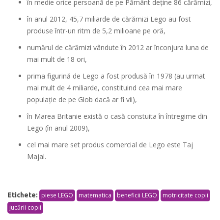
în medie orice persoană de pe Pământ deţine 86 cărămizi,
în anul 2012, 45,7 miliarde de cărămizi Lego au fost
produse într-un ritm de 5,2 milioane pe oră,
numărul de cărămizi vândute în 2012 ar înconjura luna de
mai mult de 18 ori,
prima figurină de Lego a fost produsă în 1978 (au urmat
mai mult de 4 miliarde, constituind cea mai mare
populaţie de pe Glob dacă ar fi vii),
în Marea Britanie există o casă constuita în întregime din
Lego (în anul 2009),
cel mai mare set produs comercial de Lego este Taj
Majal.
Etichete:
piese LEGO
matematica
beneficii LEGO
motricitate copii
jucării copii