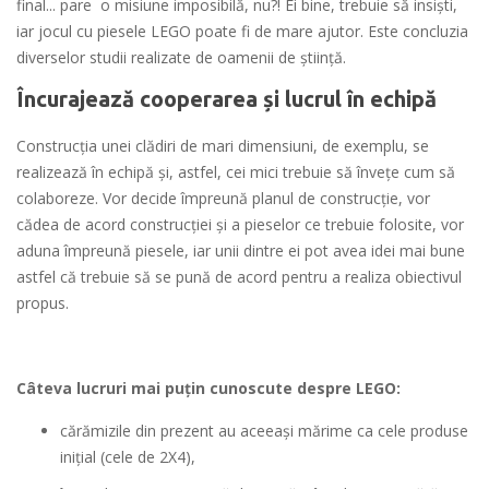
final... pare o misiune imposibilă, nu?! Ei bine, trebuie să insiști,
iar jocul cu piesele LEGO poate fi de mare ajutor. Este concluzia
diverselor studii realizate de oamenii de știință.
Încurajează cooperarea și lucrul în echipă
Construcția unei clădiri de mari dimensiuni, de exemplu, se
realizează în echipă și, astfel, cei mici trebuie să învețe cum să
colaboreze. Vor decide împreună planul de construcție, vor
cădea de acord construcţiei şi a pieselor ce trebuie folosite, vor
aduna împreună piesele, iar unii dintre ei pot avea idei mai bune
astfel că trebuie să se pună de acord pentru a realiza obiectivul
propus.
Câteva lucruri mai puțin cunoscute despre LEGO:
cărămizile din prezent au aceeaşi mărime ca cele produse
iniţial (cele de 2X4),