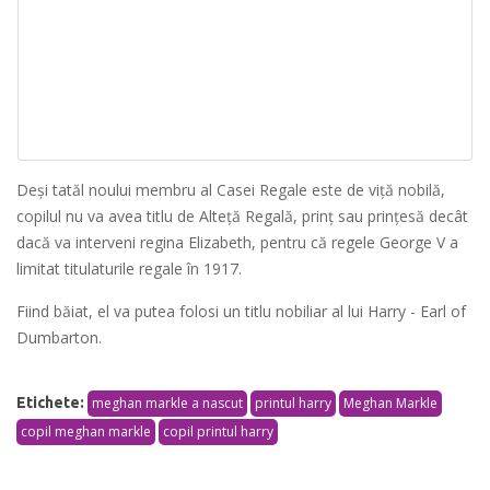
Deși tatăl noului membru al Casei Regale este de viță nobilă,
copilul nu va avea titlu de Alteţă Regală, prinţ sau prinţesă decât
dacă va interveni regina Elizabeth, pentru că regele George V a
limitat titulaturile regale în 1917.
Fiind băiat, el va putea folosi un titlu nobiliar al lui Harry - Earl of
Dumbarton.
Etichete:
meghan markle a nascut
printul harry
Meghan Markle
copil meghan markle
copil printul harry