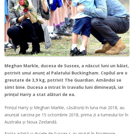
Meghan Markle, ducesa de Sussex, a născut luni un băiat,
potrivit unui anunţ al Palatului Buckingham. Copilul are o
greutate de 3,9 kg, potrivit The Guardian. Amândoi se
simt bine. Ducesa a intrat în travaliu luni dimineaţă, iar
prinţul Harry a stat alături de ea.
Prinţul Harry şi Meghan Markle, căsătoriţi în luna mai 2018, au
anunţat sarcina pe 15 octombrie 2018, prima zi a turneului lor în
Australia şi Noua Zeelandă.
Fosta actriţă şi ducele de Sussex s-au mutat în Frogmore